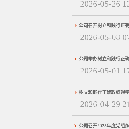
2026-05-26 1
公司召开树立和践行正
2026-05-08 0
公司举办树立和践行正
2026-05-01 1
树立和践行正确政绩观
2026-04-29 2
公司召开2025年度党