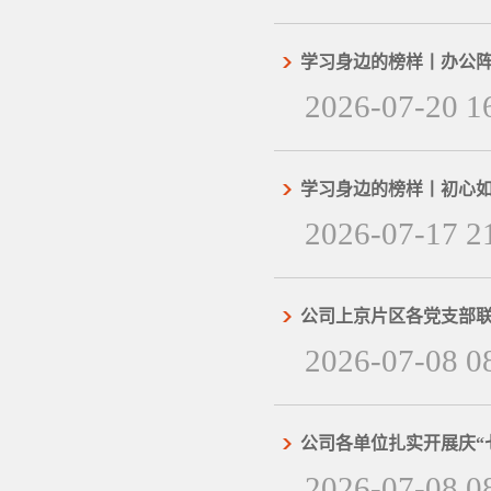
学习身边的榜样丨办公阵地
2026-07-20 1
学习身边的榜样丨初心如磐
2026-07-17 2
公司上京片区各党支部联
2026-07-08 0
公司各单位扎实开展庆“
2026-07-08 0