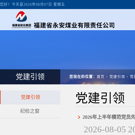
您好！今天是2026年08月07日 星期五
党建引领
您现在的位置：
首页
>
党建引领
>
党
党建引领
党建引领
纪检之窗
2026年上半年模范党员
2026-08-05 2