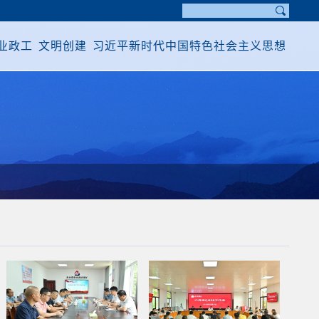
业政工
文明创建
习近平新时代中国特色社会主义思想