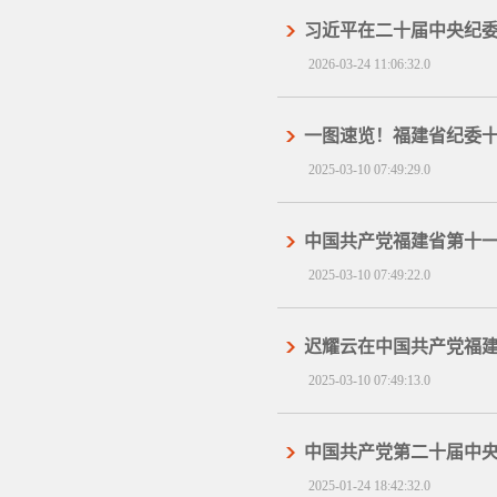
习近平在二十届中央纪
2026-03-24 11:06:32.0
一图速览！福建省纪委
2025-03-10 07:49:29.0
中国共产党福建省第十
2025-03-10 07:49:22.0
迟耀云在中国共产党福
2025-03-10 07:49:13.0
中国共产党第二十届中
2025-01-24 18:42:32.0