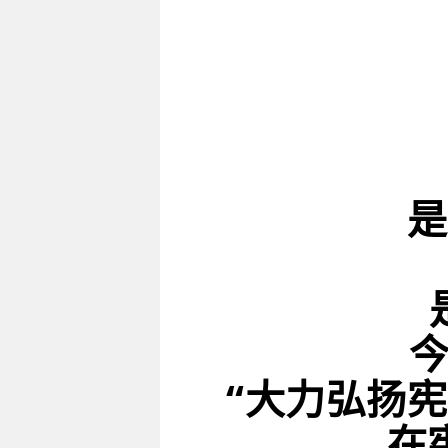
是
今
“大力弘扬
在