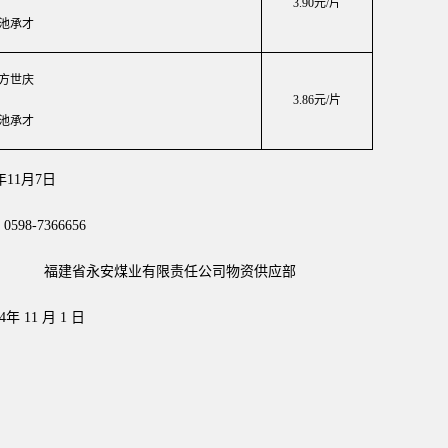
3.90元/片
池承才
方世庆
3.86元/片
池承才
4年11月7日
：
0598-7366656
福建省永安煤业有限责任公司物资供应部
 1 日