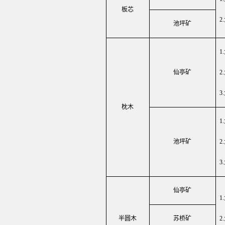
板芯
池坪矿
1.
仙亭矿
2.
3.
枕木
1.
池坪矿
2
仙亭矿
1.
半圆木
苏桥矿
2.