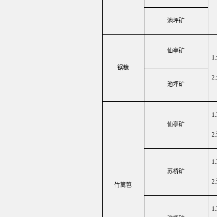
池坪矿
仙亭矿
1.
锯糠
2.
池坪矿
1.
仙亭矿
2.
1.
苏桥矿
2.
竹篱笆
1.