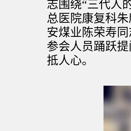
志围绕“三代人
总医院康复科朱
安煤业陈荣寿同
参会人员踊跃提
抵人心。