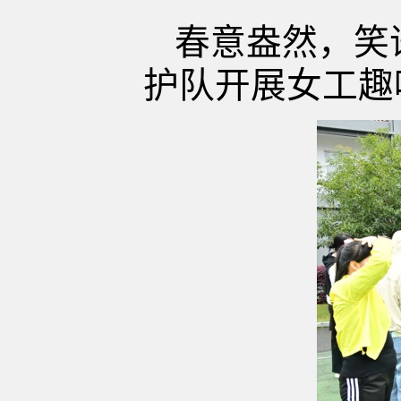
春意盎然，笑
护队开展女工趣