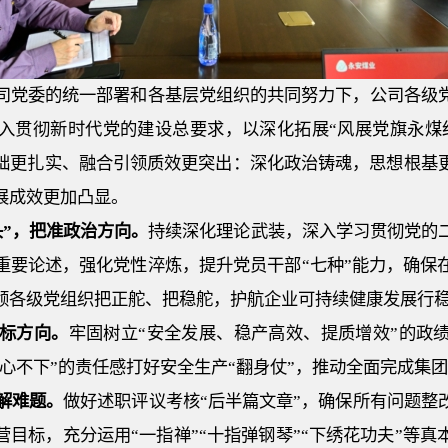
司党委的统一部署和各基层党组织的共同努力下，公司各级
入贯彻新时代党的建设总要求，以深化拓展
“风展党旗永煤
础更扎实、融合引领质效更突出：深化政治铸魂，思想根基
展成效更加凸显。
头”，把准政治方向。
持续深化理论武装，深入学习贯彻党的
重要论述，强化党性淬炼，提升党员干部
“七种”能力，确
领
各
级党组织把正舵、把稳舵，护航企业可持续健康发展行
目标方向。
牢固树立
“安全发展、稳产高效、提质增效”的政
放心不下”的责任感打好安全生产“翻身仗”，推动全面完成集
破解难题。
做好述职评议考核
“后半篇文章”，确保所有问题整
目标，充分运用“一指禅”“十指弹钢琴”“下绣花功夫”等