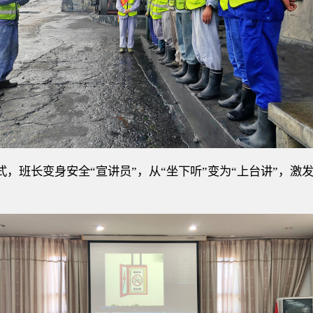
式，
班长变身安全
“宣讲员”，从“坐下听”变为“上台讲”
，
激